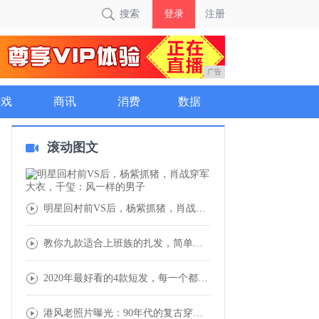
搜索
登录
注册
广告
游戏
商讯
消费
数据
滚动图文
明星回村前VS后，杨紫抓猪，肖战穿军大衣，
教你九款适合上班族的扎发，简单自然又好看
2020年最好看的4款短发，每一个都十分减
港风老照片曝光：90年代的复古穿搭太时髦，