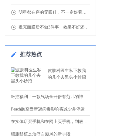
明星都在穿的无跟鞋，不一定好看，但一定很疼
敷完面膜后不做3件事，效果不好还容易“烂脸
推荐热点
皮肤科医生私下教我
的几个去黑头小妙招
杯控福利！一款气场全开倍有范儿的神仙保温
Peach航空受新冠病毒影响将减少并停运
在实体店买手机和在网上买手机，到底有啥区
细胞移植是治疗白癜风的新手段