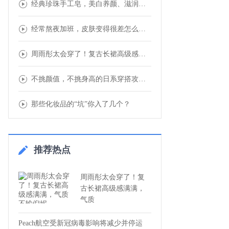
经典珍珠手工皂，美白养颜、滋润保湿、助你打
经常熬夜加班，皮肤变得很差怎么办？做好这5
周雨彤太会穿了！复古长裙高级感满满，气质不
不挑颜值，不挑身高的日系穿搭攻略，让你也可
那些化妆品的“坑”你入了几个？
推荐热点
周雨彤太会穿了！复
古长裙高级感满满，
气质
Peach航空受新冠病毒影响将减少并停运