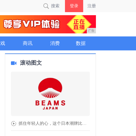
搜索
登录
注册
广告
游戏
商讯
消费
数据
滚动图文
抓住年轻人的心，这个日本潮牌比优衣库更懂？