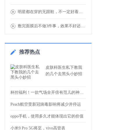
明星都在穿的无跟鞋，不一定好看，但一定很疼
敷完面膜后不做3件事，效果不好还容易“烂脸
推荐热点
皮肤科医生私下教我
的几个去黑头小妙招
杯控福利！一款气场全开倍有范儿的神仙保温
Peach航空受新冠病毒影响将减少并停运
oppo手机，使用多久才能体现出它的价值
小米9 Pro 5G将至，vivo高管表