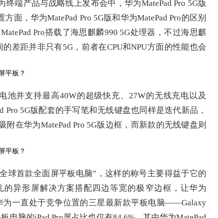
终端产品与战略线上发布会中，华为MatePad Pro 5G版
为MatePad Pro 5G版和华为MatePad Pro的区别
ePad Pro搭载了海思麒麟990 5G处理器，不过海思麒
之间的差距并非只有5G，前者在CPU和NPU方面的性能也会
mAh电量电池并支持最高40W的超级快充、27W的无线充电以及
ad Pro 5G版配套的手写笔和无线键盘也同样是迭代新品，
在华为MatePad Pro 5G版边框，而新款的无线键盘则
G版号称“全球首款全面屏平板电脑”，这样的称号主要得益于它的
，挖孔的异形屏解决方案搭配四边等宽的极窄边框，让华为
%，与华为一直处于竞争位置的三星最新款平板电脑——Galaxy
电脑的iPad Pro屏占比也仅有84.6%，其中华为MatePad