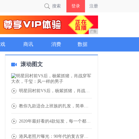
搜索
登录
注册
广告
游戏
商讯
消费
数据
滚动图文
明星回村前VS后，杨紫抓猪，肖战穿军大衣，
教你九款适合上班族的扎发，简单自然又好看
2020年最好看的4款短发，每一个都十分减
港风老照片曝光：90年代的复古穿搭太时髦，