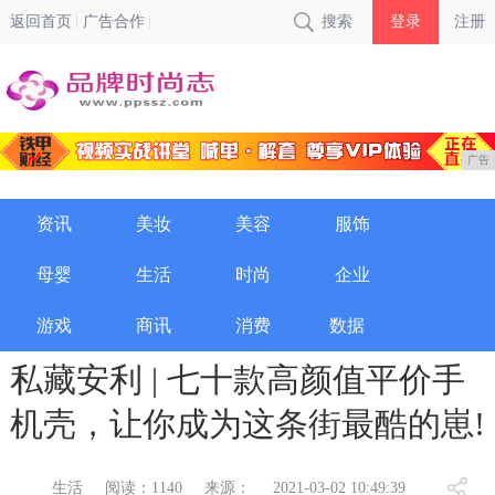
返回首页
广告合作
搜索
登录
注册
广告
资讯
美妆
美容
服饰
母婴
生活
时尚
企业
游戏
商讯
消费
数据
私藏安利 | 七十款高颜值平价手
机壳，让你成为这条街最酷的崽!
生活
阅读：1140
来源：
2021-03-02 10:49:39