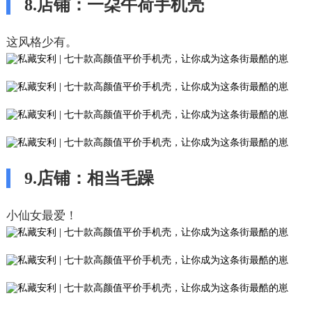
8.店铺：一朶午荷手机壳
这风格少有。
9.店铺：相当毛躁
小仙女最爱！