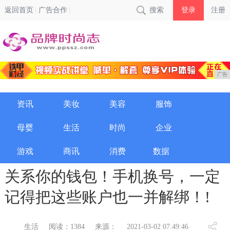
返回首页
广告合作
搜索
登录
注册
广告
资讯
美妆
美容
服饰
母婴
生活
时尚
企业
游戏
商讯
消费
数据
关系你的钱包！手机换号，一定
记得把这些账户也一并解绑！!
生活
阅读：1384
来源：
2021-03-02 07:49:46