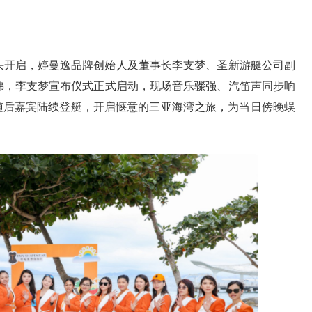
码头开启，婷曼逸品牌创始人及董事长李支梦、圣新游艇公司副
拂，李支梦宣布仪式正式启动，现场音乐骤强、汽笛声同步响
刻；随后嘉宾陆续登艇，开启惬意的三亚海湾之旅，为当日傍晚蜈