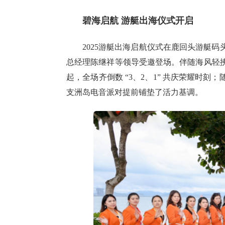
碧海启航 游艇出海仪式开启
2025游艇出海启航仪式在鹿回头游艇
总经理陈继祥等领导受邀登场。伴随海风轻
起，全场齐倒数 “3、2、1” 共庆荣耀时
支洲岛电音派对提前铺垫了活力基调。