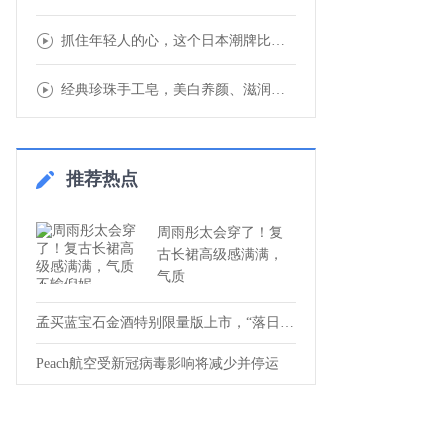
抓住年轻人的心，这个日本潮牌比优衣库更懂？
经典珍珠手工皂，美白养颜、滋润保湿、助你打
推荐热点
周雨彤太会穿了！复
古长裙高级感满满，
气质
孟买蓝宝石金酒特别限量版上市，“落日晚霞
Peach航空受新冠病毒影响将减少并停运