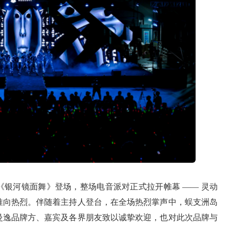
银河镜面舞》登场，整场电音派对正式拉开帷幕 —— 灵动
推向热烈。伴随着主持人登台，在全场热烈掌声中，蜈支洲岛
曼逸品牌方、嘉宾及各界朋友致以诚挚欢迎，也对此次品牌与