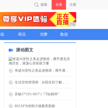
搜索
登录
注册
广告
游戏
商讯
消费
数据
滚动图文
奇迹30灵性之美走进敦煌：携手遇见浩瀚历史
生活空间管理师：从陌生到了解，终将成为生活
苏秘37°(SU:M37°) “刁钻精华”
RIZAP为你助力做最美新娘