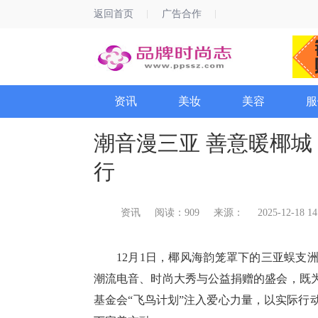
返回首页
广告合作
资讯
美妆
美容
服
潮音漫三亚 善意暖椰
行
资讯
阅读：909
来源：
2025-12-18 14
12月1日，椰风海韵笼罩下的三亚蜈支
潮流电音、时尚大秀与公益捐赠的盛会，既
基金会“飞鸟计划”注入爱心力量，以实际行