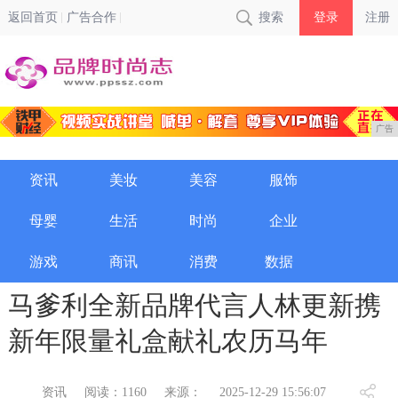
返回首页
广告合作
搜索
登录
注册
广告
资讯
美妆
美容
服饰
母婴
生活
时尚
企业
游戏
商讯
消费
数据
马爹利全新品牌代言人林更新携
新年限量礼盒献礼农历马年
资讯
阅读：1160
来源：
2025-12-29 15:56:07