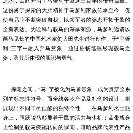
之水，由此开启了马爹利干邑逾三百年的传奇篇章。
这份勇于探索的大胆精神于马爹利家族传承至今，促
使着品牌不断突破自我，以领军者的姿态开拓干邑的
全新表达。为诠释与骏马的深厚渊源，马爹利邀请以
画马见长的中国艺术家贺大田先生进行创作，于“马爹
利”三字中融入奔马意象，通过酣畅笔墨尽现骏马之
姿，及其所体现的胆识与勇气。
挥毫之间，“马”字被化为马首形象，成为贯穿全系
列的标志性符号。而全线各款产品及礼盒的设计，则
展现出不同干邑佳酿的独特个性——在马爹利名士瓶
身上，腾跃骏马彰显着干邑的活力与生机；蓝带瓶身
上绘制的骏马疾驰转向的瞬间，暗喻品牌代表性产品