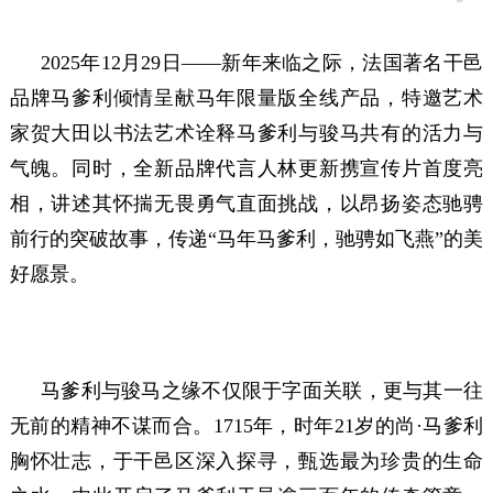
2025年12月29日——新年来临之际，法国著名干邑
品牌马爹利倾情呈献马年限量版全线产品，特邀艺术
家贺大田以书法艺术诠释马爹利与骏马共有的活力与
气魄。同时，全新品牌代言人林更新携宣传片首度亮
相，讲述其怀揣无畏勇气直面挑战，以昂扬姿态驰骋
前行的突破故事，传递“马年马爹利，驰骋如飞燕”的美
好愿景。
马爹利与骏马之缘不仅限于字面关联，更与其一往
无前的精神不谋而合。1715年，时年21岁的尚·马爹利
胸怀壮志，于干邑区深入探寻，甄选最为珍贵的生命