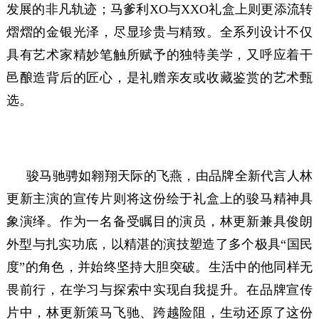
发展的非凡轨迹；马爹利XO与XXO礼盒上则更添流转
熠熠的金银光泽，尽显珍贵与精致。全系列设计不仅
具有艺术家精妙笔触所赋予的独特美学，又呼应着干
邑酿造背后的匠心，是礼赠亲友或收藏鉴赏的艺术甄
选。
骏马驰骋如翱翔天际的飞燕，由品牌全新代言人林
更新主演的宣传片则将这份绘于礼盒上的骏马精神具
象演绎。作为一名备受瞩目的演员，林更新兼具俊朗
外型与扎实功底，以精湛的演技塑造了多个极具“国民
度”的角色，并始终坚持大胆突破。生活中的他同样无
畏前行，在学习与探索中实现自我提升。在品牌宣传
片中，林更新策马飞驰、跨越险阻，生动还原了这份