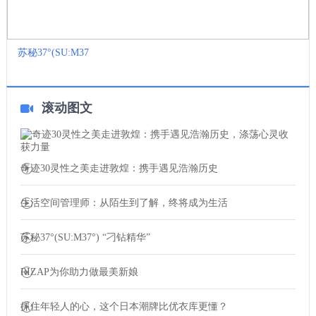
苏秘37°(SU:M37
滚动图文
奇迹30灵性之美走进敦煌：携手遇见浩瀚历史
生活空间管理师：从陌生到了解，终将成为生活
苏秘37°(SU:M37°) “刁钻精华”
RIZAP为你助力做最美新娘
抓住年轻人的心，这个日本潮牌比优衣库更懂？